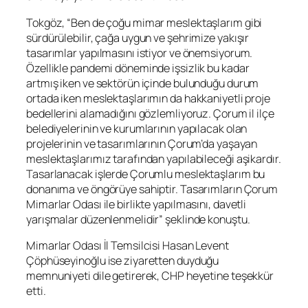
Tokgöz, “Ben de çoğu mimar meslektaşlarım gibi
sürdürülebilir, çağa uygun ve şehrimize yakışır
tasarımlar yapılmasını istiyor ve önemsiyorum.
Özellikle pandemi döneminde işsizlik bu kadar
artmış iken ve sektörün içinde bulunduğu durum
ortada iken meslektaşlarımın da hakkaniyetli proje
bedellerini alamadığını gözlemliyoruz. Çorum il ilçe
belediyelerinin ve kurumlarının yapılacak olan
projelerinin ve tasarımlarının Çorum’da yaşayan
meslektaşlarımız tarafından yapılabileceği aşikardır.
Tasarlanacak işlerde Çorumlu meslektaşlarım bu
donanıma ve öngörüye sahiptir. Tasarımların Çorum
Mimarlar Odası ile birlikte yapılmasını, davetli
yarışmalar düzenlenmelidir” şeklinde konuştu.
Mimarlar Odası İl Temsilcisi Hasan Levent
Çöphüseyinoğlu ise ziyaretten duyduğu
memnuniyeti dile getirerek, CHP heyetine teşekkür
etti.