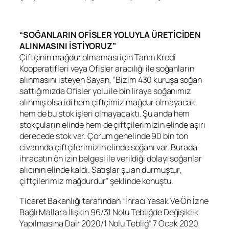
“SOĞANLARIN OFİSLER YOLUYLA ÜRETİCİDEN
ALINMASINI İSTİYORUZ”
Çiftçinin mağdur olmaması için Tarım Kredi
Kooperatifleri veya Ofisler aracılığı ile soğanların
alınmasını isteyen Sayan, “Bizim 430 kuruşa soğan
sattığımızda Ofisler yolu ile bin liraya soğanımız
alınmış olsa idi hem çiftçimiz mağdur olmayacak,
hem de bu stok işleri olmayacaktı. Şu anda hem
stokçuların elinde hem de çiftçilerimizin elinde aşırı
derecede stok var. Çorum genelinde 90 bin ton
civarında çiftçilerimizin elinde soğanı var. Burada
ihracatın ön izin belgesi ile verildiği dolayı soğanlar
alıcının elinde kaldı. Satışlar şu an durmuştur,
çiftçilerimiz mağdurdur” şeklinde konuştu.
Ticaret Bakanlığı tarafından “İhracı Yasak Ve Ön İzne
Bağlı Mallara İlişkin 96/31 Nolu Tebliğde Değişiklik
Yapılmasına Dair 2020/1 Nolu Tebliğ” 7 Ocak 2020