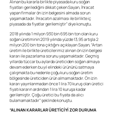
Alınan bu kararla birlikte piyasada kuru soğan
fiyatları gerilediğini dikkat çeken Sayan, İhracat
yapan firmalar ön izin belgesini almada sorun
yaşamaktadır. İhracatın azalması ile birlikte iç
piyasada da fiyatlar gerilemiştir” diye konuştu.
2018 yılında 1 milyon 930 bin 695 bin ton olan kuru
soğan üretiminin 2019 yılında yüzde 13,95 artışla 2
milyon 200 bin tona çıktığını açıklayan Sayan, “Artan
üretim ile birlikte üreticilerimiz alınan ön izin belgesi
kararı ile pazarlama sorunu yaşamaktadır. Geçmiş
yıllarda tüccar bu aylarda üreticiden soğan almaya
devam ederken bu yıl elindeki ürününü satmaya
çalışmakta bu nedenle çoğu kuru soğan üretim
bölgesinde üreticiden ürün almamaktadır. Ön izin
kararı yayınlanmadan önce 1 lira 70 kuruş olan üretici
fiyatı kararın ardından 1 lira 10 kuruşa kadar
gerilemiştir. Çoğu üretici bu fiyata da alıcı
bulamamaktadır” şeklinde konuştu.
“ALINAN KARARLAR ÜRETİCİYİ ZOR DURUMA