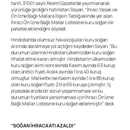
tarih, 31001 sayılı Resmî Gazete’de yayımlanarak
yürürlüğe girdiğini hatırlatan Sayan, “İhracı Yasak ve
Ön İzne Bağlı Mallara İlişkin Tebliğ ekinde yer alan
İhracı Ön İzne Bağlı Mallar Listesine kuru soğan ile
patates eklendiğini söyledi.
Hindistan’da olumsuz hava koşulları kuru soğan
arzında daralmaya yol açtığını kaydeden Sayan, “Bu
durumun üzerine Hindistan ülkemizden kuru soğan
ithalat etme kararı almıştır. Hindistan’ın ülkemizden
kuru soğan alımı sonrasında Kasım ayında 63 kuruş
olan üretici fiyatı Aralık ayında 1 lira 40 kuruş
olmuştur. Markette ise Kasım ayında 1 lira 86 kuruş
olan kuru soğan fiyatı 2 lira 65 kuruşa çıkmıştır. İç
piyasada arzda bir sorun yaşanmaması ve bu
durumun fiyatlara yansımaması için İhracı Ön İzne
Bağlı Mallar Listesine kuru soğan eklenmiştir” dedi.
“SOĞAN İHRACAATI AZALDI”