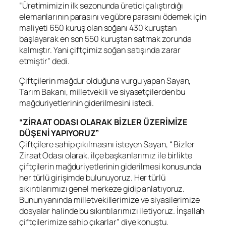
“Üretimimizin ilk sezonunda üretici çalıştırdığı
elemanlarının parasını ve gübre parasını ödemek için
maliyeti 650 kuruş olan soğanı 430 kuruştan
başlayarak en son 550 kuruştan satmak zorunda
kalmıştır. Yani çiftçimiz soğan satışında zarar
etmiştir” dedi.
Çiftçilerin mağdur olduğuna vurgu yapan Sayan,
Tarım Bakanı, milletvekili ve siyasetçilerden bu
mağduriyetlerinin giderilmesini istedi.
“ZİRAAT ODASI OLARAK BİZLER ÜZERİMİZE
DÜŞENİ YAPIYORUZ”
Çiftçilere sahip çıkılmasını isteyen Sayan, “ Bizler
Ziraat Odası olarak, ilçe başkanlarımız ile birlikte
çiftçilerin mağduriyetlerinin giderilmesi konusunda
her türlü girişimde bulunuyoruz. Her türlü
sıkıntılarımızı genel merkeze gidip anlatıyoruz.
Bunun yanında milletvekillerimize ve siyasilerimize
dosyalar halinde bu sıkıntılarımızı iletiyoruz. İnşallah
çiftçilerimize sahip çıkarlar” diye konuştu.