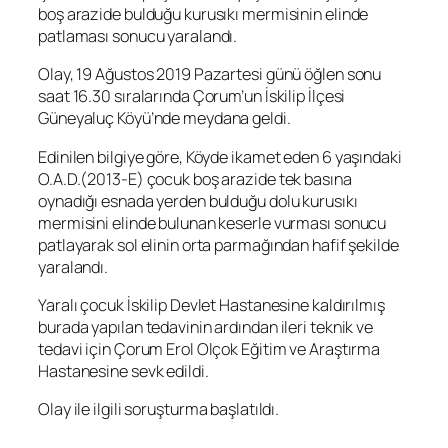
boş arazide bulduğu kurusıkı mermisinin elinde
patlaması sonucu yaralandı.
Olay, 19 Ağustos 2019 Pazartesi günü öğlen sonu
saat 16.30 sıralarında Çorum’un İskilip İlçesi
Güneyaluç Köyü’nde meydana geldi.
Edinilen bilgiye göre, Köyde ikamet eden 6 yaşındaki
O.A.D.(2013-E) çocuk boş arazide tek basına
oynadığı esnada yerden bulduğu dolu kurusıkı
mermisini elinde bulunan keserle vurması sonucu
patlayarak sol elinin orta parmağından hafif şekilde
yaralandı.
Yaralı çocuk İskilip Devlet Hastanesine kaldırılmış
burada yapılan tedavinin ardından ileri teknik ve
tedavi için Çorum Erol Olçok Eğitim ve Araştırma
Hastanesine sevk edildi.
Olay ile ilgili soruşturma başlatıldı.