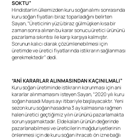
SOKTU”
Hindistan’ın ülkemizden kuru soğan alımı sonrasında
kuru soğan fiyatları biraz toparladığını belirten
Sayan, “Üreticinin yüzü biraz gülmüşken kısa bir
zaman sonra alınan bu karar sonucu üretici ürününü
pazarlama sıkıntısı ile karşı karşıya kalmıştır.
Sorunun kalıcı olarak çözümlenebilmesi için
üretimde ve üretici fiyatlarında istikrarın sağlanması
gerekmektedir” dedi.
“ANİ KARARLAR ALINMASINDAN KAÇINILMALI”
Kuru soğan üretiminde istikrarın korunması için ani
kararlar alınmamasını isteyen Sayan, “2020 yılı kuru
soğan hasadı Mayıs ayı itibariyle başlayacaktır. Yeni
sezon kuru soğan hasadına 3 ay kalmasına rağmen
halen üretici geçtiğimiz yılın ürününü pazarlamakta
sorun yaşamaktadır. Elde kalan ürünün değerinde
pazarlanabilmesi ve üreticilerin mağduriyetlerinin
önlenmesi için de kuru soğan ihracatı ön izne bağlı