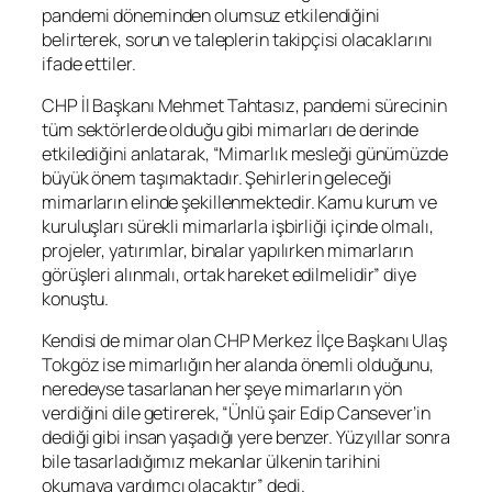
pandemi döneminden olumsuz etkilendiğini
belirterek, sorun ve taleplerin takipçisi olacaklarını
ifade ettiler.
CHP İl Başkanı Mehmet Tahtasız, pandemi sürecinin
tüm sektörlerde olduğu gibi mimarları de derinde
etkilediğini anlatarak, “Mimarlık mesleği günümüzde
büyük önem taşımaktadır. Şehirlerin geleceği
mimarların elinde şekillenmektedir. Kamu kurum ve
kuruluşları sürekli mimarlarla işbirliği içinde olmalı,
projeler, yatırımlar, binalar yapılırken mimarların
görüşleri alınmalı, ortak hareket edilmelidir” diye
konuştu.
Kendisi de mimar olan CHP Merkez İlçe Başkanı Ulaş
Tokgöz ise mimarlığın her alanda önemli olduğunu,
neredeyse tasarlanan her şeye mimarların yön
verdiğini dile getirerek, “Ünlü şair Edip Cansever’in
dediği gibi insan yaşadığı yere benzer. Yüzyıllar sonra
bile tasarladığımız mekanlar ülkenin tarihini
okumaya yardımcı olacaktır” dedi.