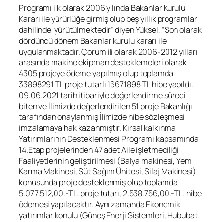
Programı ilk olarak 2006 yılında Bakanlar Kurulu
Kararı ile yürürlüğe girmiş olup beş yıllık programlar
dahilinde yürütülmektedir” diyen Yüksel, “Son olarak
dördüncü dönem Bakanlar kurulu kararı ile
uygulanmaktadır. Çorum ili olarak 2006-2012 yılları
arasında makine ekipman desteklemeleri olarak
4305 projeye ödeme yapılmış olup toplamda
33898291 TL proje tutarlı 16671898 TL hibe yapıldı.
09.06.2021 tarih itibariyle değerlendirme süreci
biten ve İlimizde değerlendirilen 51 proje Bakanlığı
tarafından onaylanmış İlimizde hibe sözleşmesi
imzalamaya hak kazanmıştır. Kırsal kalkınma
Yatırımlarının Desteklenmesi Programı kapsamında
14.Etap projelerinden 47 adet Aile işletmeciliği
Faaliyetlerinin geliştirilmesi (Balya makinesi, Yem
Karma Makinesi, Süt Sağım Ünitesi, Silaj Makinesi)
konusunda proje desteklenmiş olup toplamda
5.077.512,00.-TL. proje tutarı, 2.538.756,00.-TL. hibe
ödemesi yapılacaktır. Aynı zamanda Ekonomik
yatırımlar konulu (Güneş Enerji Sistemleri, Hububat