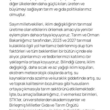
diğer ülkelerden daha güçlü kılan, üreten ve
büyümeyi sağlayan tarım ve gıda politikalarımız
olmuştur.
Sayın milletvekilleri, iklim değişikliğinin tarımsal
üretime olan etkilerini önlemek amacıyla yeni bir
eylem planı daha ortaya koyuyoruz. Tarım ve Orman
Bakanlığımız tarafından, 2023 ve 2027 tarımsal
kulaklıkla ilgili yol haritamız belirlenmiş olup tüm
faktörleri ve tüm beklentileri bir bütün içinde ele
alıyor, planlarımızı ve tedbirlerimizi katılımcı bir
yaklaşımla ortaya koyuyoruz. Bilindiği üzere, iklim
değişikliği, daha sıcak ve az yağışlı iklim koşulları,
ekstrem meteorolojik olaylarda artış, su
kaynaklarında azalma ve kuraklık şiddetinde artış, su
ve toprak kalitesinin bozulması gibi hususların
ortaya çıkmasıyla tarım sektörünü etkilemektedir.
İşte, bu amaçla Bakanlığımız, il ve merkez birimleri,
STK’ler, üniversitelerden akademisyenler ve
Birleşmiş Milletler Gıda ve Tarım Örgütü