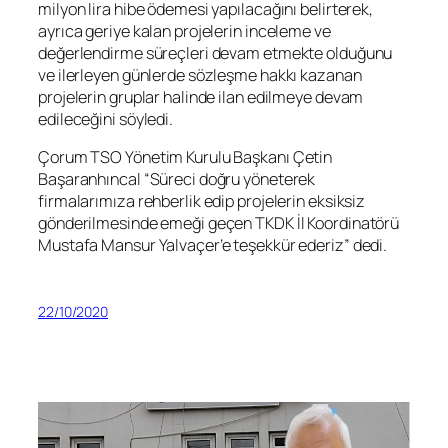
milyon lira hibe ödemesi yapılacağını belirterek,
ayrıca geriye kalan projelerin inceleme ve
değerlendirme süreçleri devam etmekte olduğunu
ve ilerleyen günlerde sözleşme hakkı kazanan
projelerin gruplar halinde ilan edilmeye devam
edileceğini söyledi.
Çorum TSO Yönetim Kurulu Başkanı Çetin
Başaranhıncal “Süreci doğru yöneterek
firmalarımıza rehberlik edip projelerin eksiksiz
gönderilmesinde emeği geçen TKDK İl Koordinatörü
Mustafa Mansur Yalvaçer’e teşekkür ederiz” dedi.
22/10/2020