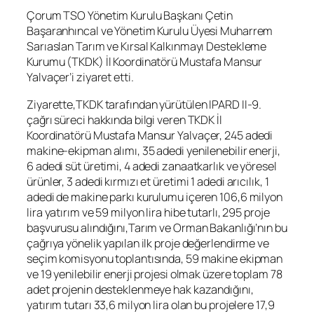
Çorum TSO Yönetim Kurulu Başkanı Çetin
Başaranhıncal ve Yönetim Kurulu Üyesi Muharrem
Sarıaslan Tarım ve Kırsal Kalkınmayı Destekleme
Kurumu (TKDK) İl Koordinatörü Mustafa Mansur
Yalvaçer’i ziyaret etti.
Ziyarette,TKDK tarafından yürütülen IPARD II-9.
çağrı süreci hakkında bilgi veren TKDK İl
Koordinatörü Mustafa Mansur Yalvaçer, 245 adedi
makine-ekipman alımı, 35 adedi yenilenebilir enerji,
6 adedi süt üretimi, 4 adedi zanaatkarlık ve yöresel
ürünler, 3 adedi kırmızı et üretimi 1 adedi arıcılık, 1
adedi de makine parkı kurulumu içeren 106,6 milyon
lira yatırım ve 59 milyon lira hibe tutarlı, 295 proje
başvurusu alındığını,Tarım ve Orman Bakanlığı’nın bu
çağrıya yönelik yapılan ilk proje değerlendirme ve
seçim komisyonu toplantısında, 59 makine ekipman
ve 19 yenilebilir enerji projesi olmak üzere toplam 78
adet projenin desteklenmeye hak kazandığını,
yatırım tutarı 33,6 milyon lira olan bu projelere 17,9