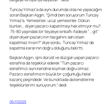
Tuncay Yılmaz’a da aynı durumda olsa ne yapacağını
soran Başkan Aşgın, “Şimdi ben soruyorum Tuncay
Yılmaz’a. Yemesinler, ucuz yemesinler. Dökün
bunları… diyen pazarcı kapatılmayı hak etmiyor mu?.
75-80 yaşındaki bir teyzeye sinkaflı ifadeyle “… git”
diyen diyen pazarcının tezgahını sen olsan
kapatmaz mısın?” diye sordu. Tuncay Yılmaz da
kapatma kararının doğru olduğunu belirtti.
Başkan Aşgın, işini dürüst ve düzgün yapan pazarcı
esnafına da teşekkür ederek “Tüm pazarcı
esnafımızı aynı kendine koymak doğru olmaz.
Pazarcı esnafımızın büyük bir çoğunluğu helal
kazanç peşindedir. Ve bu noktada da kendilerine
teşekkürlerimi sunuyorum.” dedi.
05/11/2025