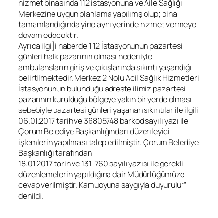
hizmet binasında 112 istasyonuna ve Aile Sağlığı
Merkezine uygun planlama yapılımş olup; bina
tamamlandığında yine aynı yerinde hizmet vermeye
devam edecektir.
Ayrıca ilgi]i haberde 1 12 İstasyonunun pazartesi
günleri halk pazarının olması nederıiyle
ambulansların giriş ve çıkışlarında sıkıntı yaşandığı
belirtilmektedir. Merkez 2 Nolu Acil Sağlık Hizmetleri
İstasyonunun bulunduğu adreste ilimiz pazartesi
pazarının kurulduğu bölgeye yakın bir yerde olması
sebebiyle pazartesi günleri yaşanan sıkıntılar ile ilgili
06.01.2017 tarih ve 36805748 barkod sayılı yazı ile
Çorum Belediye Başkanlığındarı düzerıleyici
işlemlerin yapılması talep edilmiştir. Çorum Belediye
Başkanlığı tarafından
18.01.2017 tarih ve 131-760 sayılı yazısı ile gerekli
düzenlemelerin yapıldığına dair Müdürlüğümüze
cevap verilmiştir. Kamuoyuna saygıyla duyurulur”
denildi.