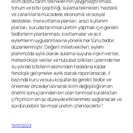
iklim dostu tarım tekniklerinin yaygınlaştırılması,
tohum ve bitki çeşitliliği, sulama teknikleri, hastalık
ve zararlılarla mücadele, ekonomik ve sosyal
destekler, mera otlama planları, arazi kullanım
planları, kuruda tarımsal üretim yapmak için gerekli
tedbirlerin planlanması, kısıtlamalar ve acil
eylemlerin uygulanmasına yönelik her türlü tedbir
düzenlenmiştir. Değerli milletvekilleri, eylem
planımızda aylık olarak sulama suyuna ilişkin veriler,
meteorolojik veriler ve hububat bitkileri üzerinde her
su yılında bitkilerin ekiminden hasadına kadar
fenolojik gelişmeler aylık olarak raporlanacak, il
bazında kuru ve sulu koşullarda gerekli tedbir ve
önlemler önceden alınarak iklim değişikliğinin en
önemli sonuçlarından biri olan tarımsal kuraklıktan
çiftçimizin en az düzeyde etkilenmesi sağlanacak ve
sürdürülebilir tarımsal üretim izlenilecektir.”
19/01/2023