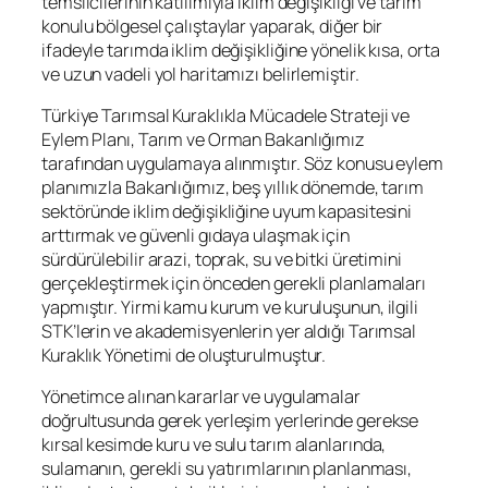
temsilcilerinin katılımıyla iklim değişikliği ve tarım
konulu bölgesel çalıştaylar yaparak, diğer bir
ifadeyle tarımda iklim değişikliğine yönelik kısa, orta
ve uzun vadeli yol haritamızı belirlemiştir.
Türkiye Tarımsal Kuraklıkla Mücadele Strateji ve
Eylem Planı, Tarım ve Orman Bakanlığımız
tarafından uygulamaya alınmıştır. Söz konusu eylem
planımızla Bakanlığımız, beş yıllık dönemde, tarım
sektöründe iklim değişikliğine uyum kapasitesini
arttırmak ve güvenli gıdaya ulaşmak için
sürdürülebilir arazi, toprak, su ve bitki üretimini
gerçekleştirmek için önceden gerekli planlamaları
yapmıştır. Yirmi kamu kurum ve kuruluşunun, ilgili
STK’lerin ve akademisyenlerin yer aldığı Tarımsal
Kuraklık Yönetimi de oluşturulmuştur.
Yönetimce alınan kararlar ve uygulamalar
doğrultusunda gerek yerleşim yerlerinde gerekse
kırsal kesimde kuru ve sulu tarım alanlarında,
sulamanın, gerekli su yatırımlarının planlanması,