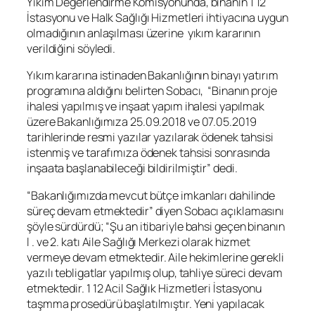
Yıkım Değerlendirme Komisyonunda, binanın 1 12
İstasyonu ve Halk Sağlığı Hizmetleri ihtiyacına uygun
olmadığının anlaşılması üzerine yıkım kararının
verildiğini söyledi.
Yıkım kararına istinaden Bakanlığının binayı yatırım
programına aldığını belirten Sobacı, “Binanın proje
ihalesi yapılmış ve inşaat yapım ihalesi yapılmak
üzere Bakanlığımıza 25.09.2018 ve 07.05.2019
tarihlerinde resmi yazılar yazılarak ödenek tahsisi
istenmiş ve tarafımıza ödenek tahsisi sonrasında
inşaata başlanabileceği bildirilmiştir” dedi.
“Bakanlığımızda mevcut bütçe imkanları dahilinde
süreç devam etmektedir” diyen Sobacı açıklamasını
şöyle sürdürdü; “Şu an itibariyle bahsi geçen binanın
l . ve 2. katı Aile Sağlığı Merkezi olarak hizmet
vermeye devam etmektedir. Aile hekimlerine gerekli
yazılı tebligatlar yapılmış olup, tahliye süreci devam
etmektedir. 1 12 Acil Sağlık Hizmetleri İstasyonu
taşmma prosedürü başlatılmıştır. Yeni yapılacak