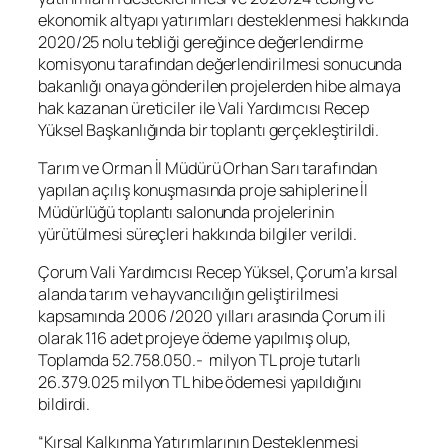
ekonomik altyapı yatırımları desteklenmesi hakkında
2020/25 nolu tebliği gereğince değerlendirme
komisyonu tarafından değerlendirilmesi sonucunda
bakanlığı onaya gönderilen projelerden hibe almaya
hak kazanan üreticiler ile Vali Yardımcısı Recep
Yüksel Başkanlığında bir toplantı gerçekleştirildi.
Tarım ve Orman İl Müdürü Orhan Sarı tarafından
yapılan açılış konuşmasında proje sahiplerine İl
Müdürlüğü toplantı salonunda projelerinin
yürütülmesi süreçleri hakkında bilgiler verildi.
Çorum Vali Yardımcısı Recep Yüksel, Çorum’a kırsal
alanda tarım ve hayvancılığın geliştirilmesi
kapsamında 2006 /2020 yılları arasında Çorum ili
olarak 116 adet projeye ödeme yapılmış olup,
Toplamda 52.758.050.- milyon TL proje tutarlı
26.379.025 milyon TL hibe ödemesi yapıldığını
bildirdi.
“Kırsal Kalkınma Yatırımlarının Desteklenmesi