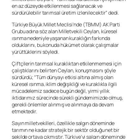
en az düzeyde etkilenmesi sağlanacak ve
sürdürülebilir tarımsal üretim izlenilecektir” dedi.
Türkiye Büyük Millet Meclisi’nde (TBMM) AK Parti
Grubu adına söz alan Milletvekili Ceylan, küresel
ısınma nedeniyle yaşanan kuraklığın farkında
olduklarını, bu konuda hükümet olarak çalışmalar
yürüttüklerini söyledi.
Çiftçilerin tarımsal kuraklıktan etkilenmemesi için
çalıştıklarını belirten Ceylan, konuşmasını şöyle
sürdürdü; “Tüm dünyayı etkisi altına almış olan
küresel ısınma, iklim değişikliği ve kuraklıkla ilgili
mücadelemiz sadece bugün değil, yirmi yıllık
iktidarımız sürecinde sürekli gündemimizde olmuş,
gerekli önlemler alınmış ve alınmaya da devam
etmektedir.
Sayın milletvekilleri, özellikle salgın döneminde
tarımın ne kadar stratejik bir sektör olduğu net bir
şekilde ortaya çıkmıştır. Türkiye’yi salgın döneminde