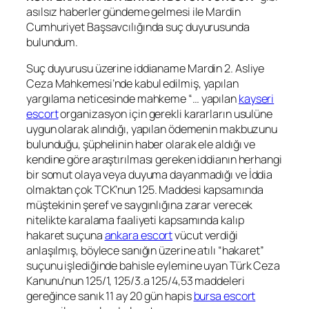
asılsız haberler gündeme gelmesi ile Mardin
Cumhuriyet Başsavcılığında suç duyurusunda
bulundum.
Suç duyurusu üzerine iddianame Mardin 2. Asliye
Ceza Mahkemesi’nde kabul edilmiş, yapılan
yargılama neticesinde mahkeme “… yapılan
kayseri
escort
organizasyon için gerekli kararların usulüne
uygun olarak alındığı, yapılan ödemenin makbuzunu
bulunduğu, şüphelinin haber olarak ele aldığı ve
kendine göre araştırılması gereken iddianın herhangi
bir somut olaya veya duyuma dayanmadığı ve İddia
olmaktan çok TCK’nun 125. Maddesi kapsamında
müştekinin şeref ve saygınlığına zarar verecek
nitelikte karalama faaliyeti kapsamında kalıp
hakaret suçuna
ankara escort
vücut verdiği
anlaşılmış, böylece sanığın üzerine atılı “hakaret”
suçunu işlediğinde bahisle eylemine uyan Türk Ceza
Kanunu’nun 125/1, 125/3.a 125/4,53 maddeleri
gereğince sanık 11 ay 20 gün hapis
bursa escort