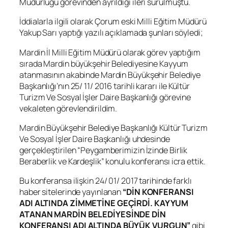
Müdürlüğü görevinden ayrıldığı ileri sürülmüştü.
İddialarla ilgili olarak Çorum eski Milli Eğitim Müdürü
Yakup Sarı yaptığı yazılı açıklamada şunları söyledi;
Mardin İl Milli Eğitim Müdürü olarak görev yaptığım
sırada Mardin büyükşehir Belediyesine Kayyum
atanmasının akabinde Mardin Büyükşehir Belediye
Başkanlığı’nın 25/ 11/ 2016 tarihli kararı ile Kültür
Turizm Ve Sosyal İşler Daire Başkanlığı görevine
vekaleten görevlendirildim.
Mardin Büyükşehir Belediye Başkanlığı Kültür Turizm
Ve Sosyal İşler Daire Başkanlığı uhdesinde
gerçekleştirilen “Peygamberimizin İzinde Birlik
Beraberlik ve Kardeşlik” konulu konferansı icra ettik.
Bu konferansa ilişkin 24/ 01/ 2017 tarihinde farklı
haber sitelerinde yayınlanan
“DİN KONFERANSI
ADI ALTINDA ZİMMETİNE GEÇİRDİ. KAYYUM
ATANAN MARDİN BELEDİYESİNDE DİN
KONFERANSI ADI ALTINDA BÜYÜK VURGUN”
gibi