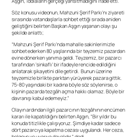
Aşgın, iddiaların gerçeği yansıtmadığını ifade etti.
Söz konusu videonun, Mahzuni Şerif Parkı’nı ziyareti
sırasında vatandaşlarla sohbet ettiği sırada aniden
geliştiğini belirten Başkan Aşgın yaşanan olayı şu
şekilde anlattı;
“Mahzuni Şerif Parkı’nda mahalle sakinlerimizle
sohbet ederken 80 yaşlarında bir teyzemiz pazardan
evine dönerken yanıma geldi. Teyzemiz, bir pazarcı
tarafından ‘sinkaflı’ bir ifadeyle rencide edildiğini
anlatarak şikayetini dile getirdi. Bunun üzerine
teyzemizle birlikte parktan yürüyerek pazara gittik.
75-80 yaşındaki bir kadına böyle söz söylenirse, o
kişinin pazarda tezgâh açma hakkı olamaz. Böyle bir
davranışı kabul edemeyiz.”
Olayın ardından ilgili pazarcının tezgâhının encümen
kararı ile kapatıldığını belirten Aşgın, “Bir yıldır bu
konuda titizlikle çalışıyoruz. Şimdiye kadar sadece
dört pazarcıya kapatma cezası uygulandı. Her ceza,
belgeye ve uyarıya dayalıdır.” dedi.