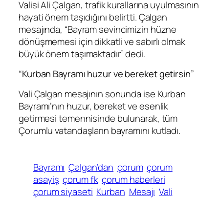
Valisi Ali Çalgan, trafik kurallarına uyulmasının
hayati önem taşıdığını belirtti. Çalgan
mesajında, “Bayram sevincimizin hüzne
dönüşmemesi için dikkatli ve sabırlı olmak
büyük önem taşımaktadır” dedi.
“Kurban Bayramı huzur ve bereket getirsin”
Vali Çalgan mesajının sonunda ise Kurban
Bayramı’nın huzur, bereket ve esenlik
getirmesi temennisinde bulunarak, tüm
Çorumlu vatandaşların bayramını kutladı.
Bayramı
Çalgan’dan
çorum
çorum
asayiş
çorum fk
çorum haberleri
çorum siyaseti
Kurban
Mesajı
Vali