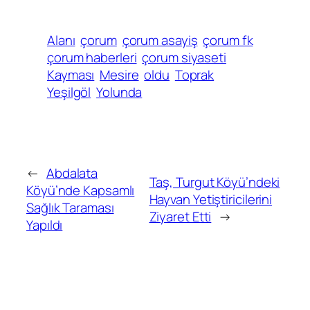
Alanı
çorum
çorum asayiş
çorum fk
çorum haberleri
çorum siyaseti
Kayması
Mesire
oldu
Toprak
Yeşilgöl
Yolunda
←
Abdalata
Taş, Turgut Köyü’ndeki
Köyü’nde Kapsamlı
Hayvan Yetiştiricilerini
Sağlık Taraması
Ziyaret Etti
→
Yapıldı