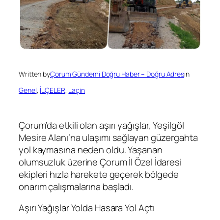
Written by
Çorum Gündemi Doğru Haber – Doğru Adres
in
Genel
, 
İLÇELER
, 
Laçin
Çorum’da etkili olan aşırı yağışlar, Yeşilgöl
Mesire Alanı’na ulaşımı sağlayan güzergahta
yol kaymasına neden oldu. Yaşanan
olumsuzluk üzerine Çorum İl Özel İdaresi
ekipleri hızla harekete geçerek bölgede
onarım çalışmalarına başladı.
Aşırı Yağışlar Yolda Hasara Yol Açtı