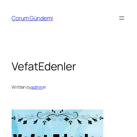
İçeriğe
geç
Çorum Gündemi
VefatEdenler
Written by
admin
in